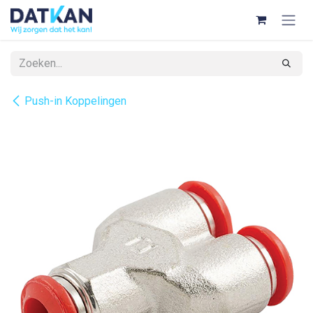
Overslaan naar inhoud
Push-in Koppelingen