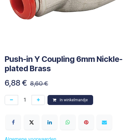
Push-in Y Coupling 6mm Nickle-
plated Brass
6,88
€
8,60
€
In winkelmandje
Algemene voorwaarden