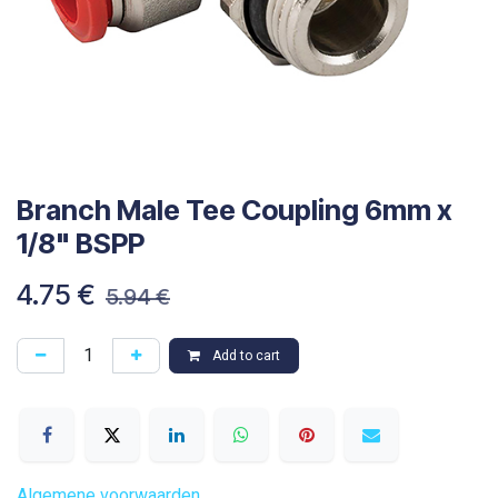
Branch Male Tee Coupling 6mm x
1/8" BSPP
4.75
€
5.94
€
Add to cart
Algemene voorwaarden