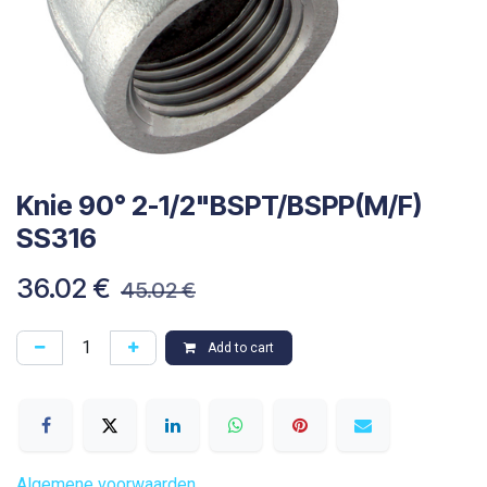
Knie 90° 2-1/2"BSPT/BSPP(M/F)
SS316
36.02
€
45.02
€
Add to cart
Algemene voorwaarden