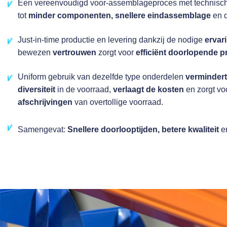
Een vereenvoudigd voor-assemblageproces met technische
tot
minder componenten, snellere eindassemblage
en 
Just-in-time productie en levering dankzij de nodige
ervar
bewezen
vertrouwen
zorgt voor
efficiënt doorlopende p
Uniform gebruik van dezelfde type onderdelen
verminder
diversiteit
in de voorraad,
verlaagt de kosten
en zorgt vo
afschrijvingen
van overtollige voorraad.
Samengevat:
Snellere doorlooptijden, betere kwaliteit
e