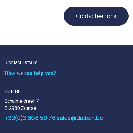
Contacteer ons
Contact Details
How we can help you?
HUB BE
Schalmeidreef 7
B-2980 Zoersel
+32(0)3 808 50 76
sales@datkan.be