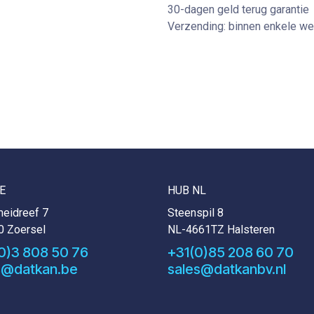
30-dagen geld terug garantie
Verzending: binnen enkele w
E
HUB NL
eidreef 7
Steenspil 8
0 Zoersel
NL-4661TZ Halsteren
0)3 808 50 76
+31(0)85 208 60 70
s@datkan.be
sales@datkanbv.nl