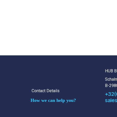
HUB B
Schalm
B-298
Contact Details
+32(
sale
How we can help you?