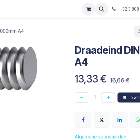
Contact
Shop
Blog
Optimization-of-piping-components
+32 3 808
1000mm A4
Draadeind D
A4
13,33
€
16,66
€
In wi
Algemene voorwaarden