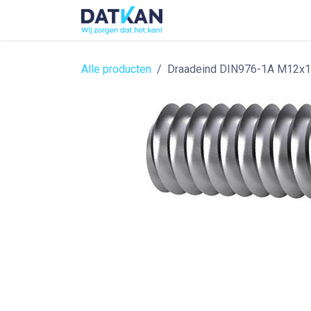
Overslaan naar inhoud
Home
About
Solutions
Alle producten
Draadeind DIN976-1A M12x