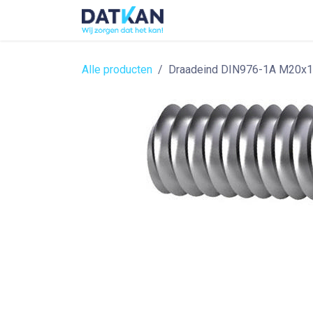
Overslaan naar inhoud
Home
About
Solutions
Alle producten
Draadeind DIN976-1A M20x