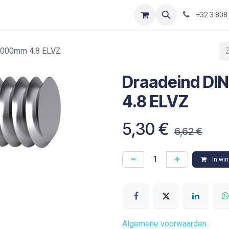
Contact
Shop
Blog
Optimization-of-piping-components
+32 3 808
1000mm 4.8 ELVZ
Draadeind D
4.8 ELVZ
5,30
€
6,62
€
In wi
Algemene voorwaarden