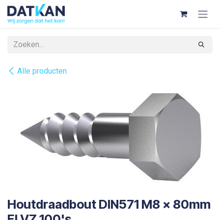
Overslaan naar inhoud
Alle producten
Houtdraadbout DIN571 M8 x 80mm
ELVZ 100's