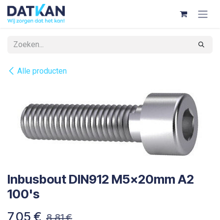
Overslaan naar inhoud
Alle producten
Inbusbout DIN912 M5x20mm A2
100's
7,05
€
8,81
€