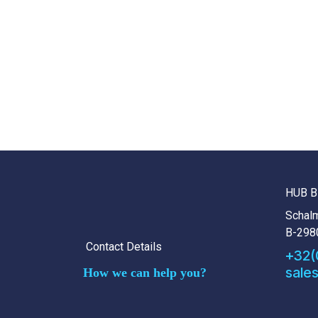
HUB B
Schalm
B-298
Contact Details
+32(
sale
How we can help you?