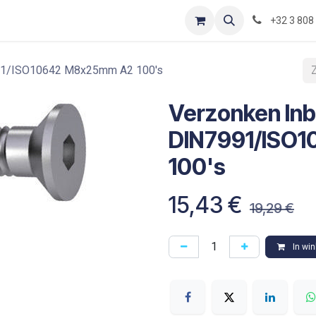
Contact
Shop
Blog
Optimization-of-piping-components
+32 3 808
91/ISO10642 M8x25mm A2 100's
Verzonken In
DIN7991/ISO
100's
15,43
€
19,29
€
In wi