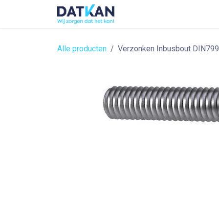
Overslaan naar inhoud
Home
About
Solutions
Alle producten
Verzonken Inbusbout DIN79