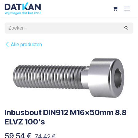
Overslaan naar inhoud
Alle producten
Inbusbout DIN912 M16x50mm 8.8
ELVZ 100's
59,54
€
74,42
€