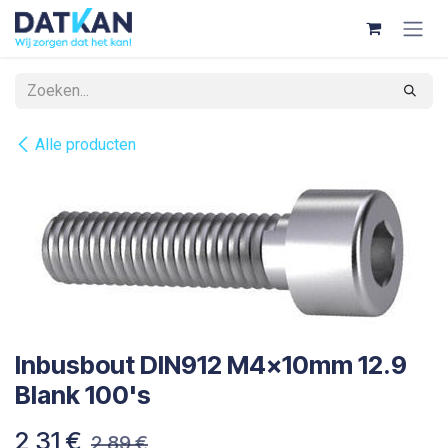
Overslaan naar inhoud
Alle producten
Inbusbout DIN912 M4x10mm 12.9
Blank 100's
2,31
€
2,89
€