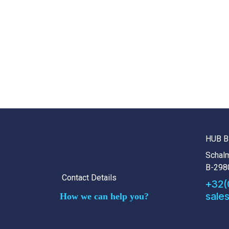
HUB B
Schalm
B-298
Contact Details
+32(
sale
How we can help you?