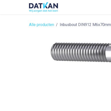
Overslaan naar inhoud
Home
About
Solutions
Alle producten
Inbusbout DIN912 M6x70mm 8