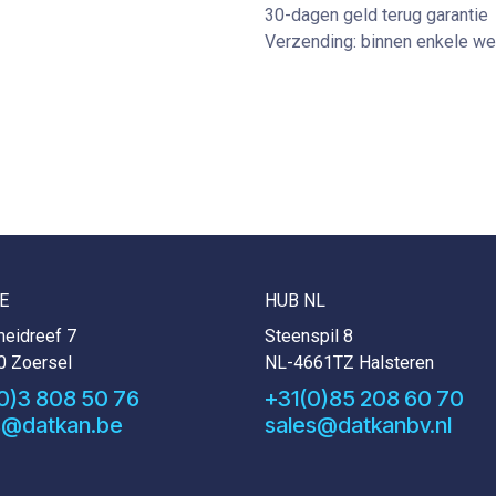
30-dagen geld terug garantie
Verzending: binnen enkele w
E
HUB NL
eidreef 7
Steenspil 8
0 Zoersel
NL-4661TZ Halsteren
0)3 808 50 76
+31(0)85 208 60 70
s@datkan.be
sales@datkanbv.nl