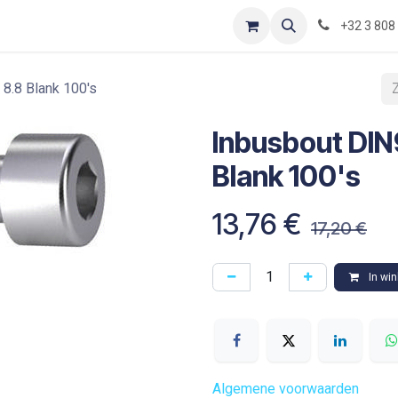
Contact
Shop
Blog
Optimization-of-piping-components
+32 3 808
.8 Blank 100's
Inbusbout DI
Blank 100's
13,76
€
17,20
€
In wi
Algemene voorwaarden