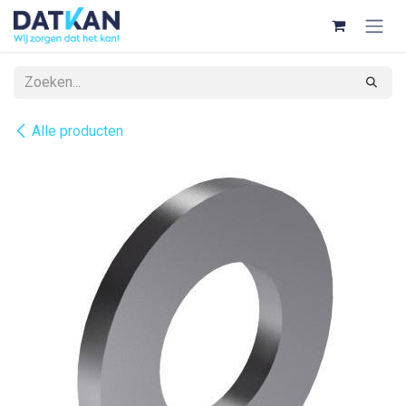
Overslaan naar inhoud
Alle producten