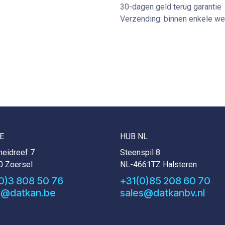
30-dagen geld terug garantie
Verzending: binnen enkele w
E
HUB NL
eidreef 7
Steenspil 8
0 Zoersel
NL-4661TZ Halsteren
0)3 808 50 76
+31(0)85 208 60 70
s@datkan.be
sales@datkanbv.nl