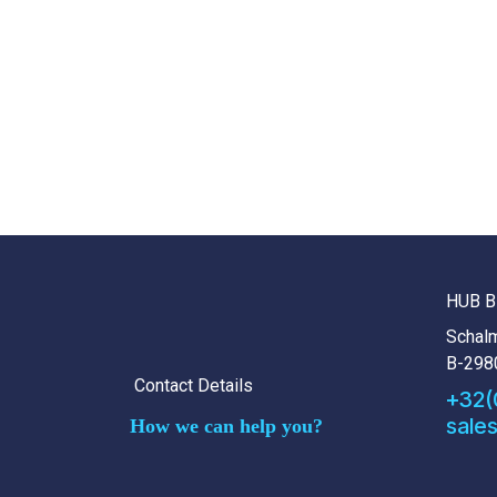
HUB B
Schalm
B-298
Contact Details
+32(
sale
How we can help you?