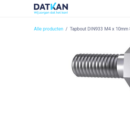
Overslaan naar inhoud
Home
About
Solutions
Alle producten
Tapbout DIN933 M4 x 10mm 8