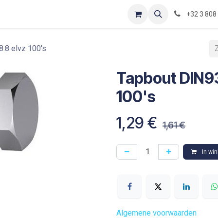
Contact
Shop
Blog
Optimization-of-piping-components
+32 3 808
.8 elvz 100's
Tapbout DIN9
100's
1,29
€
1,61
€
In wi
Algemene voorwaarden