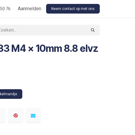
Floor Stock Outsourcing
Aanmelden
Our Conditions
 50 76
Neem contact op met ons
33 M4 x 10mm 8.8 elvz
nkelmandje