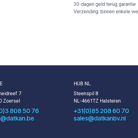
30-dagen geld terug garantie
Verzending: binnen enkele w
E
HUB NL
eidreef 7
Steenspil 8
0 Zoersel
NL-4661TZ Halsteren
0)3 808 50 76
+31(0)85 208 60 70
s@datkan.be
sales@datkanbv.nl