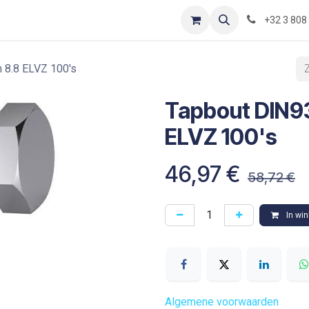
Contact
Shop
Blog
Optimization-of-piping-components
+32 3 808
8.8 ELVZ 100's
Tapbout DIN9
ELVZ 100's
46,97
€
58,72
€
In wi
Algemene voorwaarden