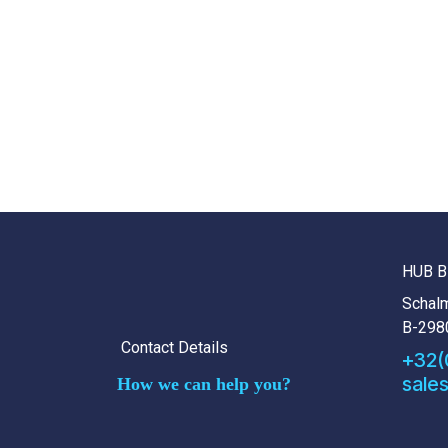
HUB B
Schalm
B-298
Contact Details
+32(
sale
How we can help you?