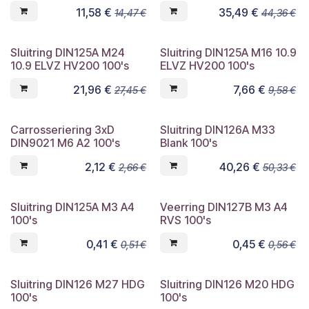
11,58
€
35,49
€
14,47
€
44,36
€
Sluitring DIN125A M24
Sluitring DIN125A M16 10.9
10.9 ELVZ HV200 100's
ELVZ HV200 100's
21,96
€
7,66
€
27,45
€
9,58
€
Carrosseriering 3xD
Sluitring DIN126A M33
DIN9021 M6 A2 100's
Blank 100's
2,12
€
40,26
€
2,66
€
50,33
€
Sluitring DIN125A M3 A4
Veerring DIN127B M3 A4
100's
RVS 100's
0,41
€
0,45
€
0,51
€
0,56
€
Sluitring DIN126 M27 HDG
Sluitring DIN126 M20 HDG
100's
100's