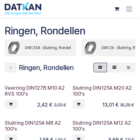
Overslaan naar inhoud
Ringen, Rondellen
DIN125A - Sluitring, Rondel
DIN126 - Sluitring, Ron
Ringen, Rondellen
Veerring DIN127B M10 A2
Sluitring DIN125A M20 A2
RVS 100's
100's
2,42
€
13,01
€
3,03
€
16,26
€
Sluitring DIN125A M8 A2
Sluitring DIN125A M12 A2
100's
100's
1,58
€
5,69
€
1,98
€
7,11
€