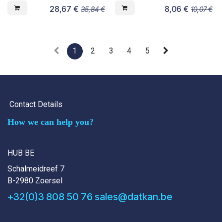
28,67
€
8,06
€
35,84
€
10,07
€
1
2
3
4
5
Contact Details
How we can help you?
HUB BE
Schalmeidreef 7
B-2980 Zoersel
+32(0)3 808 50 76
sales@datkan.be