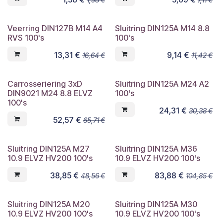
Veerring DIN127B M14 A4
Sluitring DIN125A M14 8.8
RVS 100's
100's
13,31
€
9,14
€
16,64
€
11,42
€
Carrosseriering 3xD
Sluitring DIN125A M24 A2
DIN9021 M24 8.8 ELVZ
100's
100's
24,31
€
30,38
€
52,57
€
65,71
€
Sluitring DIN125A M27
Sluitring DIN125A M36
10.9 ELVZ HV200 100's
10.9 ELVZ HV200 100's
38,85
€
83,88
€
48,56
€
104,85
€
Sluitring DIN125A M20
Sluitring DIN125A M30
10.9 ELVZ HV200 100's
10.9 ELVZ HV200 100's