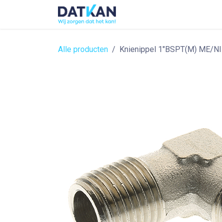
Overslaan naar inhoud
Home
About
Solutions
Alle producten
Knienippel 1"BSPT(M) ME/NI