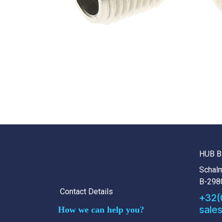
HUB B
Schalm
B-298
Contact Details
+32(
sale
How we can help you?