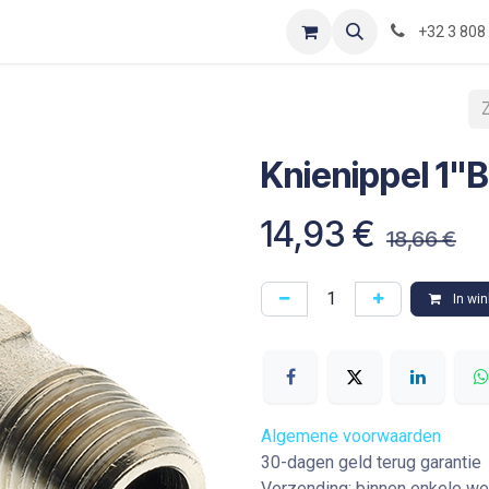
Contact
Shop
Blog
Optimization-of-piping-components
+32 3 808
Knienippel 1"
14,93
€
18,66
€
In wi
Algemene voorwaarden
30-dagen geld terug garantie
Verzending: binnen enkele w