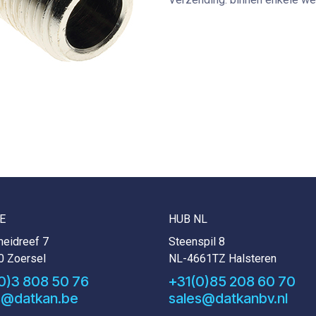
E
HUB NL
eidreef 7
Steenspil 8
0 Zoersel
NL-4661TZ Halsteren
0)3 808 50 76
+31(0)85 208 60 70
s@datkan.be
sales@datkanbv.nl