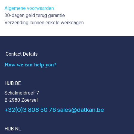
Algemene voorwaarden
30-dagen geld terug garantie
Verzending: binnen enkele werkdagen
Contact Details
How we can help you?
HUB BE
Schalmeidreef 7
B-2980 Zoersel
+32(0)3 808 50 76
sales@datkan.be
HUB NL