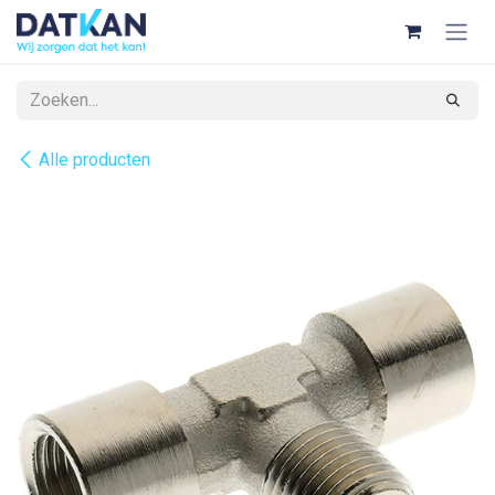
Overslaan naar inhoud
Alle producten