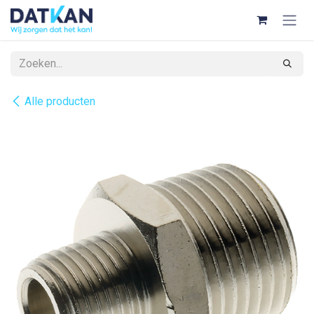
Overslaan naar inhoud
Alle producten