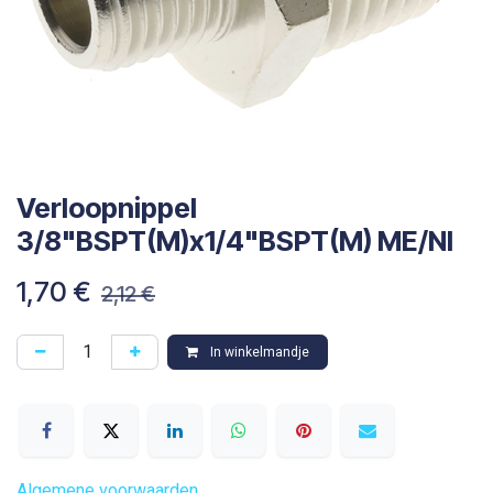
Verloopnippel
3/8"BSPT(M)x1/4"BSPT(M) ME/NI
1,70
€
2,12
€
In winkelmandje
Algemene voorwaarden