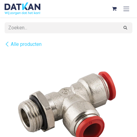
Overslaan naar inhoud
Alle producten