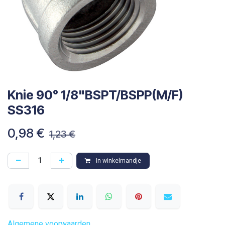
Knie 90° 1/8"BSPT/BSPP(M/F)
SS316
0,98
€
1,23
€
In winkelmandje
Algemene voorwaarden