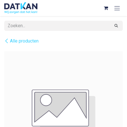
Overslaan naar inhoud
Alle producten