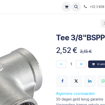
Contact
Shop
Blog
Optimization-of-piping-components
+32 3 808
Tee 3/8"BSPP
2,52
€
3,15
€
In wi
Algemene voorwaarden
30-dagen geld terug garantie
Verzending: binnen enkele w