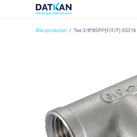
Overslaan naar inhoud
Home
About
Solutions
Alle producten
Tee 3/8"BSPP(F/F/F) SS316