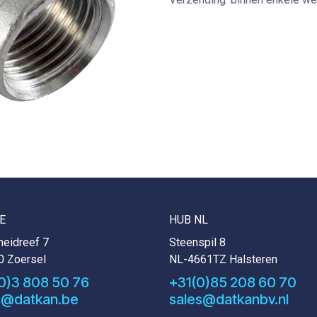
E
HUB NL
eidreef 7
Steenspil 8
0 Zoersel
NL-4661TZ Halsteren
0)3 808 50 76
+31(0)85 208 60 70
s@datkan.be
sales@datkanbv.nl