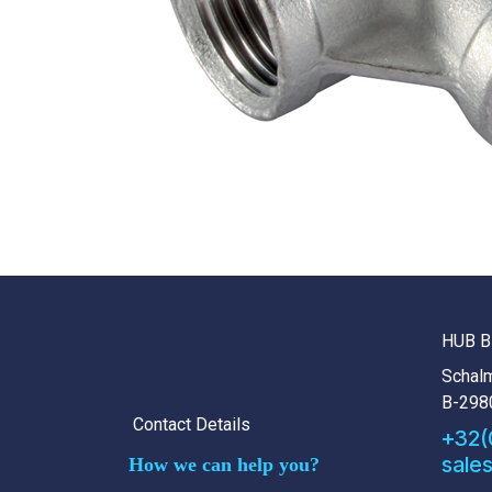
HUB B
Schalm
B-298
Contact Details
+32(
sale
How we can help you?