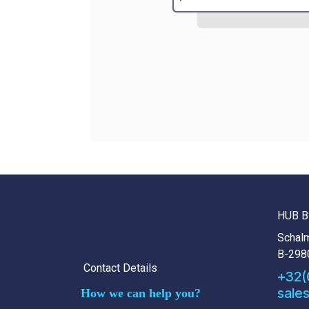
HUB B
Schalm
B-298
Contact Details
+32(
sale
How we can help you?