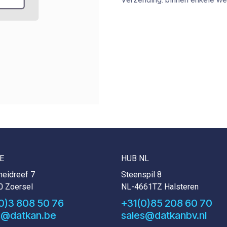
E
HUB NL
eidreef 7
Steenspil 8
0 Zoersel
NL-4661TZ Halsteren
0)3 808 50 76
+31(0)85 208 60 70
s@datkan.be
sales@datkanbv.nl