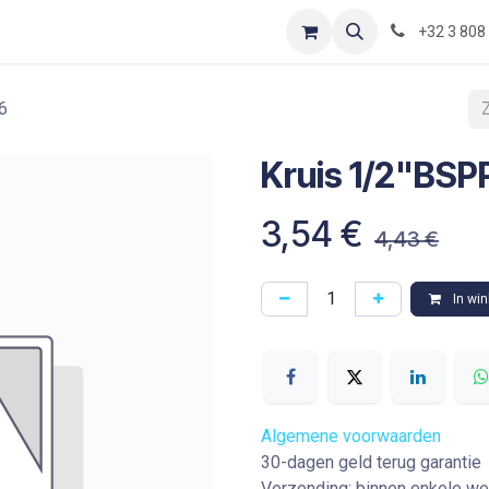
Contact
Shop
Blog
Optimization-of-piping-components
+32 3 808
6
Kruis 1/2"BSP
3,54
€
4,43
€
In wi
Algemene voorwaarden
30-dagen geld terug garantie
Verzending: binnen enkele w