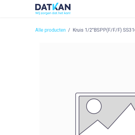
Overslaan naar inhoud
Home
About
Solutions
Alle producten
Kruis 1/2"BSPP(F/F/F) SS31