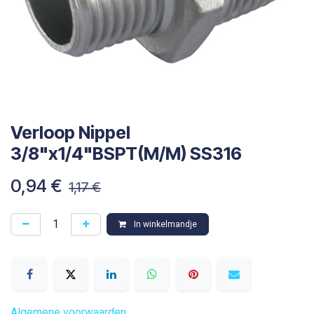
Verloop Nippel
3/8"x1/4"BSPT(M/M) SS316
0,94
€
1,17
€
In winkelmandje
Algemene voorwaarden