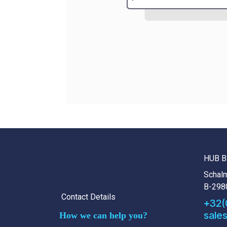
HUB B
Schalm
B-298
Contact Details
+32(
sale
How we can help you?