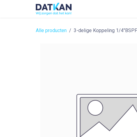
Overslaan naar inhoud
Home
About
Solutions
Alle producten
3-delige Koppeling 1/4"BSP