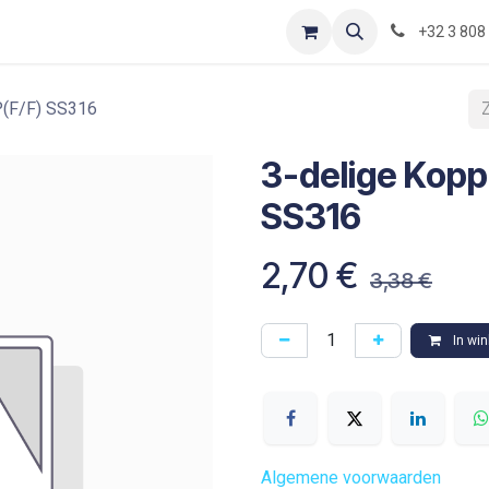
Contact
Shop
Blog
Optimization-of-piping-components
+32 3 808
P(F/F) SS316
3-delige Kopp
SS316
2,70
€
3,38
€
In wi
Algemene voorwaarden