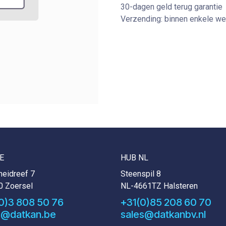
30-dagen geld terug garantie
Verzending: binnen enkele w
E
HUB NL
eidreef 7
Steenspil 8
0 Zoersel
NL-4661TZ Halsteren
0)3 808 50 76
+31(0)85 208 60 70
s@datkan.be
sales@datkanbv.nl