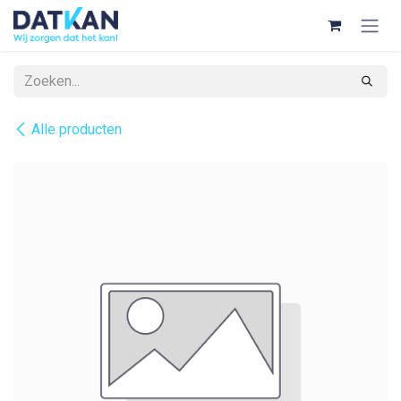
Overslaan naar inhoud
Alle producten