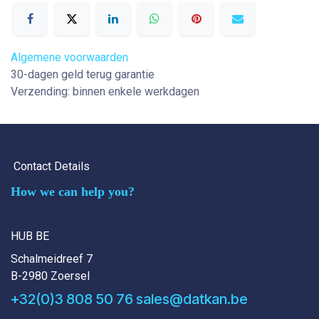
Algemene voorwaarden
30-dagen geld terug garantie
Verzending: binnen enkele werkdagen
Contact Details
How we can help you?
HUB BE
Schalmeidreef 7
B-2980 Zoersel
+32(0)3 808 50 76
sales@datkan.be