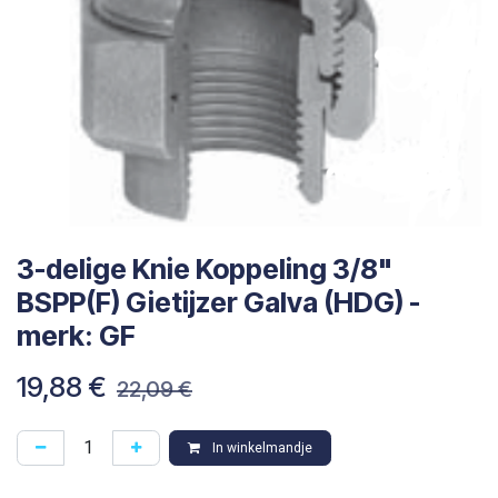
3-delige Knie Koppeling 3/8"
BSPP(F) Gietijzer Galva (HDG) -
merk: GF
19,88
€
22,09
€
In winkelmandje