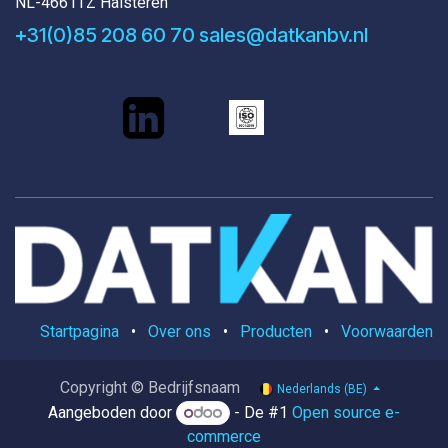
NL-4661TZ Halsteren
+31(0)85 208 60 70
sales@datkanbv.nl
Startpagina
•
Over ons
•
Producten
•
Voorwaarden
Copyright © Bedrijfsnaam
Nederlands (BE)
Aangeboden door
- De #1
Open source e-
commerce