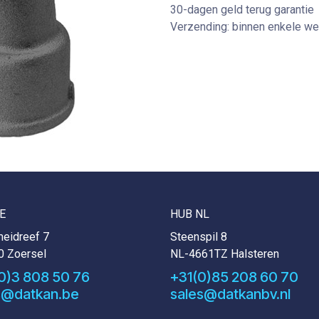
30-dagen geld terug garantie
Verzending: binnen enkele w
E
HUB NL
eidreef 7
Steenspil 8
0 Zoersel
NL-4661TZ Halsteren
0)3 808 50 76
+31(0)85 208 60 70
s@datkan.be
sales@datkanbv.nl