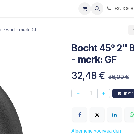
Contact
Shop
Blog
Optimization-of-piping-components
+32 3 808
r Zwart - merk: GF
Bocht 45° 2" B
- merk: GF
32,48
€
36,09
€
In wi
Algemene voorwaarden