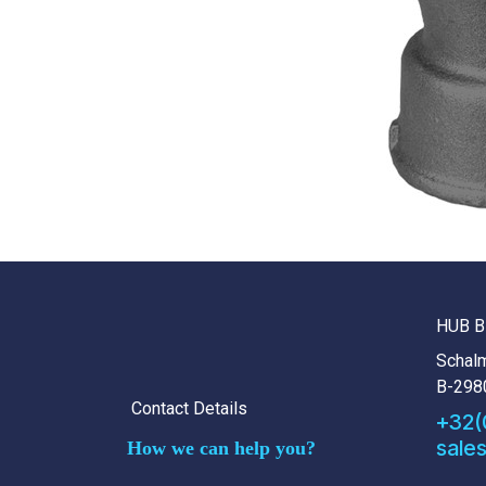
HUB B
Schalm
B-298
Contact Details
+32(
sale
How we can help you?