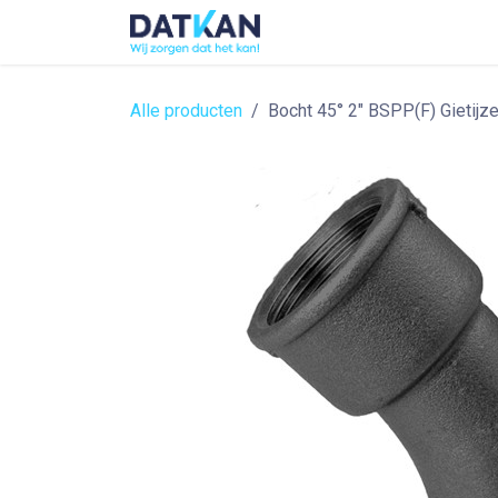
Overslaan naar inhoud
Home
About
Solutions
Alle producten
Bocht 45° 2" BSPP(F) Gietijze