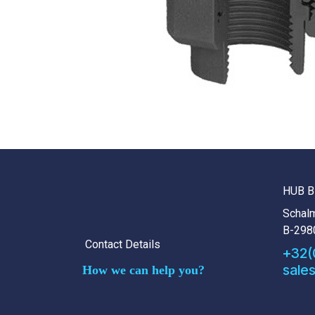
HUB B
Schalm
B-298
Contact Details
+32(
sale
How we can help you?