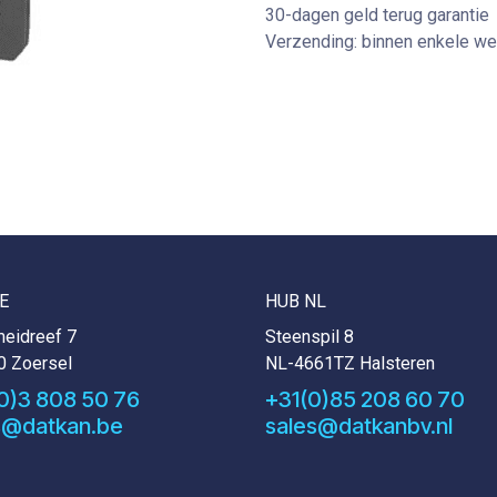
30-dagen geld terug garantie
Verzending: binnen enkele w
E
HUB NL
eidreef 7
Steenspil 8
0 Zoersel
NL-4661TZ Halsteren
0)3 808 50 76
+31(0)85 208 60 70
s@datkan.be
sales@datkanbv.nl