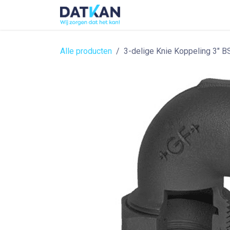
Overslaan naar inhoud
Home
About
Solutions
Alle producten
3-delige Knie Koppeling 3" BS