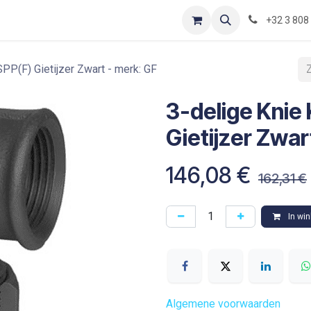
Contact
Shop
Blog
Optimization-of-piping-components
+32 3 808
PP(F) Gietijzer Zwart - merk: GF
3-delige Knie
Gietijzer Zwar
146,08
€
162,31
€
In wi
Algemene voorwaarden