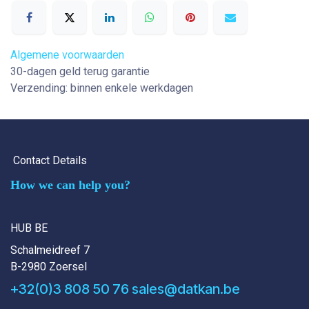
Algemene voorwaarden
30-dagen geld terug garantie
Verzending: binnen enkele werkdagen
Contact Details
How we can help you?
HUB BE
Schalmeidreef 7
B-2980 Zoersel
+32(0)3 808 50 76
sales@datkan.be