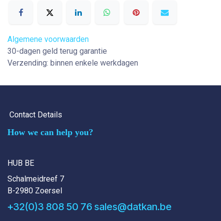
Algemene voorwaarden
30-dagen geld terug garantie
Verzending: binnen enkele werkdagen
Contact Details
How we can help you?
HUB BE
Schalmeidreef 7
B-2980 Zoersel
+32(0)3 808 50 76
sales@datkan.be