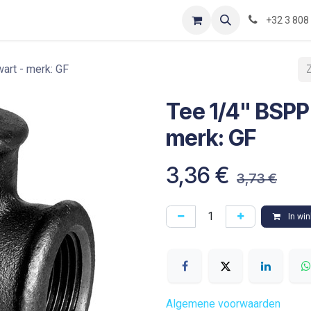
Contact
Shop
Blog
Optimization-of-piping-components
+32 3 808
art - merk: GF
Tee 1/4" BSPP(
merk: GF
3,36
€
3,73
€
In wi
Algemene voorwaarden