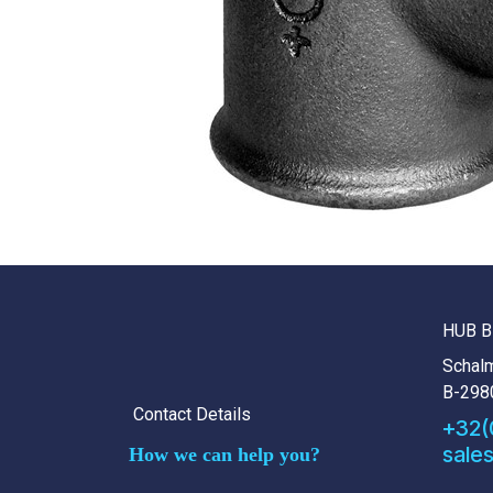
HUB B
Schalm
B-298
Contact Details
+32(
sale
How we can help you?