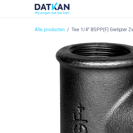
Overslaan naar inhoud
Home
About
Solutions
Alle producten
Tee 1/4" BSPP(F) Gietijzer Zw