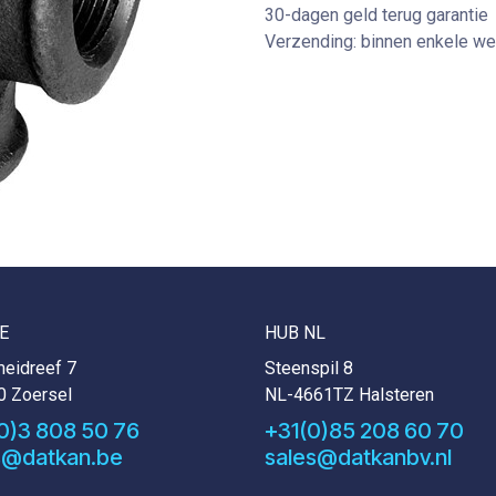
30-dagen geld terug garantie
Verzending: binnen enkele w
E
HUB NL
eidreef 7
Steenspil 8
0 Zoersel
NL-4661TZ Halsteren
0)3 808 50 76
+31(0)85 208 60 70
s@datkan.be
sales@datkanbv.nl