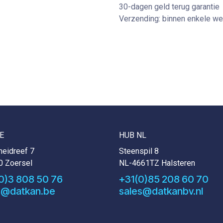
30-dagen geld terug garantie
Verzending: binnen enkele w
E
HUB NL
eidreef 7
Steenspil 8
0 Zoersel
NL-4661TZ Halsteren
0)3 808 50 76
+31(0)85 208 60 70
s@datkan.be
sales@datkanbv.nl