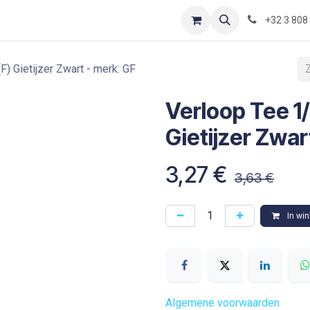
Contact
Shop
Blog
Optimization-of-piping-components
+32 3 808
) Gietijzer Zwart - merk: GF
Verloop Tee 1
Gietijzer Zwar
3,27
€
3,63
€
In wi
Algemene voorwaarden