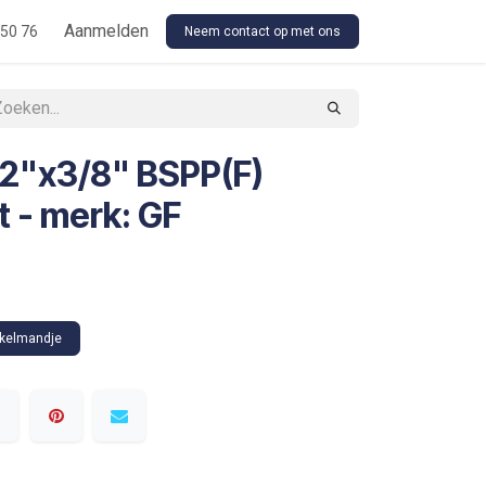
Floor Stock Outsourcing
Aanmelden
Our Conditions
 50 76
Neem contact op met ons
/2"x3/8" BSPP(F)
t - merk: GF
nkelmandje