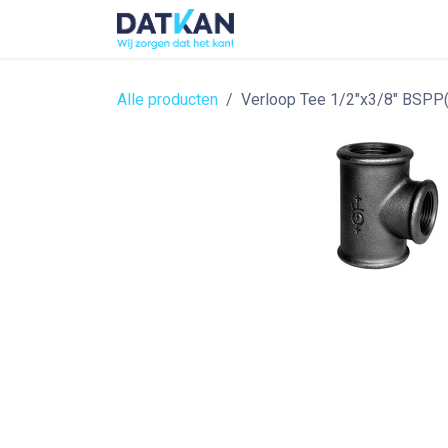
Overslaan naar inhoud
Home
About
Solutions
Alle producten
Verloop Tee 1/2"x3/8" BSPP(F