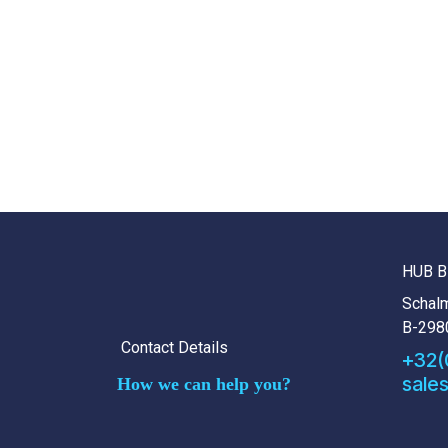
HUB B
Schalm
B-298
Contact Details
+32(
sale
How we can help you?