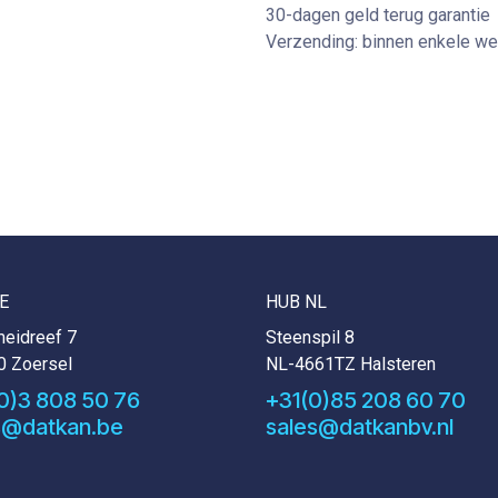
30-dagen geld terug garantie
Verzending: binnen enkele w
E
HUB NL
eidreef 7
Steenspil 8
0 Zoersel
NL-4661TZ Halsteren
0)3 808 50 76
+31(0)85 208 60 70
s@datkan.be
sales@datkanbv.nl