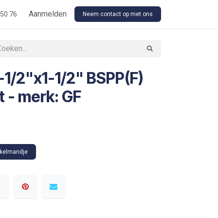
Floor Stock Outsourcing
Aanmelden
Our Conditions
 50 76
Neem contact op met ons
-1/2"x1-1/2" BSPP(F)
t - merk: GF
nkelmandje