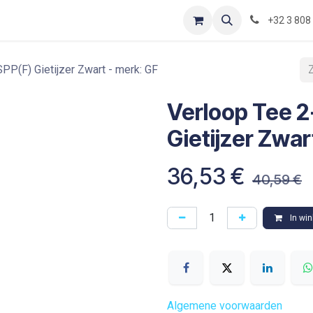
Contact
Shop
Blog
Optimization-of-piping-components
+32 3 808
PP(F) Gietijzer Zwart - merk: GF
Verloop Tee 2
Gietijzer Zwar
36,53
€
40,59
€
In wi
Algemene voorwaarden