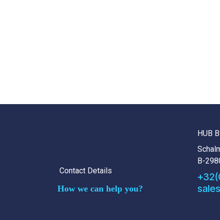
HUB B
Schalm
B-298
Contact Details
+32(
sale
How we can help you?