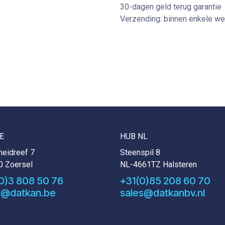
30-dagen geld terug garantie
Verzending: binnen enkele w
E
HUB NL
eidreef 7
Steenspil 8
0 Zoersel
NL-4661TZ Halsteren
0)3 808 50 76
+31(0)85 208 60 70
s@datkan.be
sales@datkanbv.nl