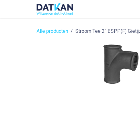
Overslaan naar inhoud
Home
About
Solutions
Alle producten
Stroom Tee 2" BSPP(F) Gietij