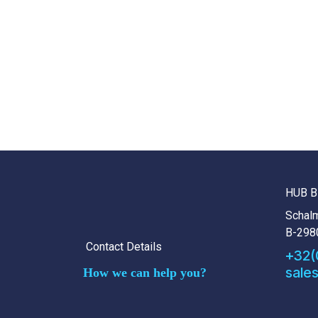
HUB B
Schalm
B-298
Contact Details
+32(
sale
How we can help you?