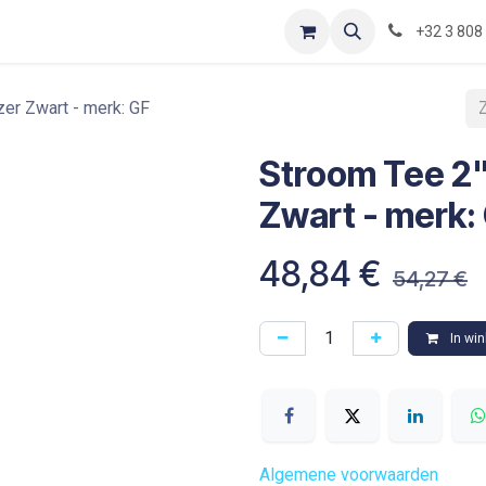
Contact
Shop
Blog
Optimization-of-piping-components
+32 3 808
zer Zwart - merk: GF
Stroom Tee 2"
Zwart - merk:
48,84
€
54,27
€
In wi
Algemene voorwaarden