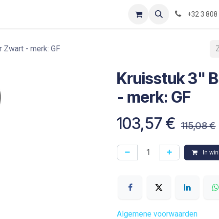
Contact
Shop
Blog
Optimization-of-piping-components
+32 3 808
r Zwart - merk: GF
Kruisstuk 3" B
- merk: GF
103,57
€
115,08
€
In wi
Algemene voorwaarden