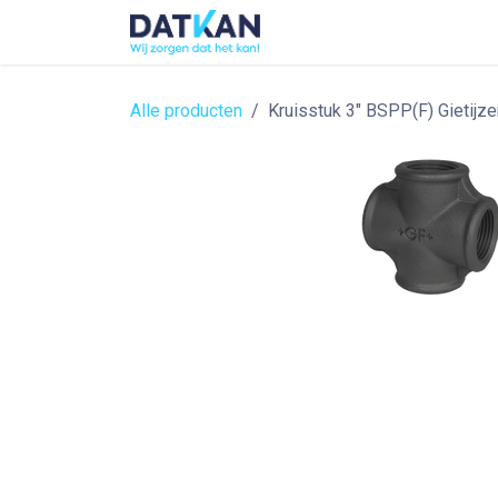
Overslaan naar inhoud
Home
About
Solutions
Alle producten
Kruisstuk 3" BSPP(F) Gietijze