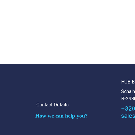
HUB B
Schalm
B-298
Contact Details
+32(
sale
How we can help you?