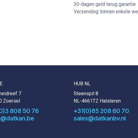
30-dagen geld terug garantie
Verzending: binnen enkele w
E
HUB NL
eidreef 7
Steenspil 8
0 Zoersel
NL-4661TZ Halsteren
0)3 808 50 76
+31(0)85 208 60 70
s@datkan.be
sales@datkanbv.nl