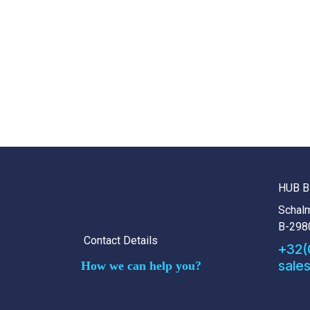
HUB B
Schalm
B-298
Contact Details
+32(
sale
How we can help you?