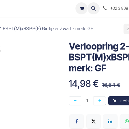
Contact
Shop
Blog
Optimization-of-piping-components
+32 3 808
" BSPT(M)xBSPP(F) Gietijzer Zwart - merk: GF
Verloopring 2
BSPT(M)xBSPP(
merk: GF
14,98
€
16,64
€
In wi