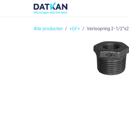
Overslaan naar inhoud
Home
About
Solutions
Alle producten
+GF+
Verloopring 2-1/2"x2