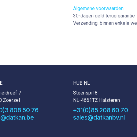
Algemene voorwaarden
30-dagen geld terug garantie
Verzending: binnen enkele w
E
HUB NL
eidreef 7
Steenspil 8
0 Zoersel
NL-4661TZ Halsteren
0)3 808 50 76
+31(0)85 208 60 70
s@datkan.be
sales@datkanbv.nl