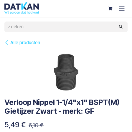
Overslaan naar inhoud
Alle producten
Verloop Nippel 1-1/4"x1" BSPT(M)
Gietijzer Zwart - merk: GF
5,49
€
6,10
€