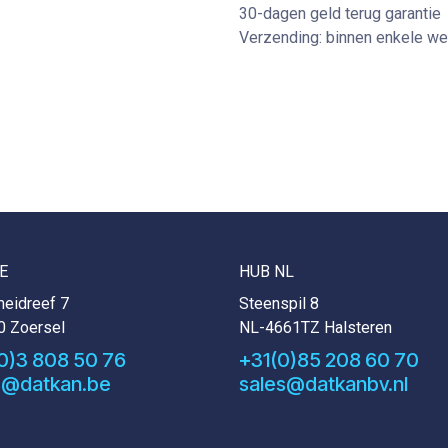
30-dagen geld terug garantie
Verzending: binnen enkele w
E
HUB NL
eidreef 7
Steenspil 8
0 Zoersel
NL-4661TZ Halsteren
0)3 808 50 76
+31(0)85 208 60 70
s@datkan.be
sales@datkanbv.nl