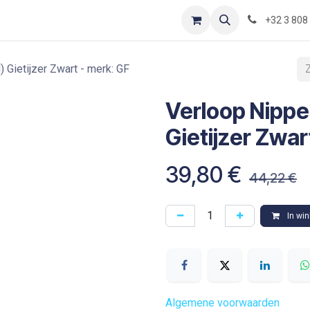
Contact
Shop
Blog
Optimization-of-piping-components
+32 3 808
 Gietijzer Zwart - merk: GF
Verloop Nippe
Gietijzer Zwar
39,80
€
44,22
€
In wi
Algemene voorwaarden