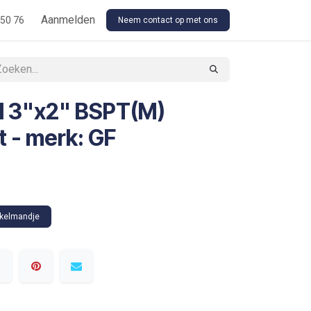
Floor Stock Outsourcing
Aanmelden
Our Conditions
 50 76
Neem contact op met ons
l 3"x2" BSPT(M)
t - merk: GF
nkelmandje