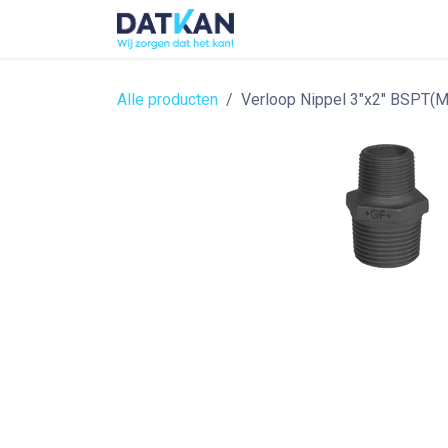
Overslaan naar inhoud
Home
About
Solutions
Alle producten
Verloop Nippel 3"x2" BSPT(M)