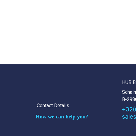
HUB B
Schalm
B-298
Contact Details
+32(
sale
How we can help you?