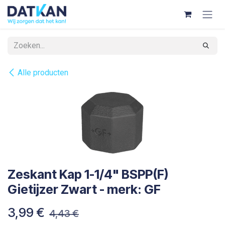
Overslaan naar inhoud
Alle producten
Zeskant Kap 1-1/4" BSPP(F)
Gietijzer Zwart - merk: GF
3,99
€
4,43
€