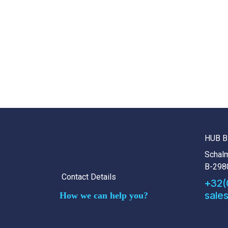
HUB B
Schalm
B-298
Contact Details
+32(
sale
How we can help you?