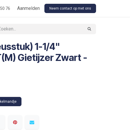
Floor Stock Outsourcing
Aanmelden
Our Conditions
 50 76
Neem contact op met ons
usstuk) 1-1/4"
M) Gietijzer Zwart -
nkelmandje