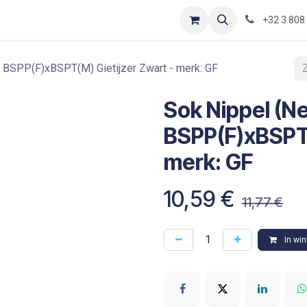
Contact
Shop
Blog
Optimization-of-piping-components
+32 3 808
" BSPP(F)xBSPT(M) Gietijzer Zwart - merk: GF
Sok Nippel (Ne
BSPP(F)xBSPT(
merk: GF
10,59
€
11,77
€
In wi