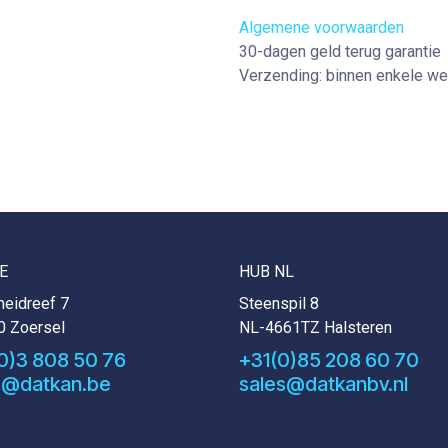
Algemene voorwaarden
30-dagen geld terug garantie
Verzending: binnen enkele w
E
HUB NL
eidreef 7
Steenspil 8
0 Zoersel
NL-4661TZ Halsteren
0)3 808 50 76
+31(0)85 208 60 70
s@datkan.be
sales@datkanbv.nl